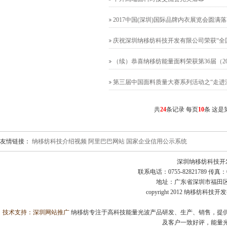
2017中国(深圳)国际品牌内衣展览会圆满
庆祝深圳纳移纺科技开发有限公司荣获“全
（续）恭喜纳移纺能量面料荣获第36届（20
第三届中国面料质量大赛系列活动之“走进
共
24
条记录 每页
10
条 这是
友情链接：
纳移纺科技介绍视频
阿里巴巴网站
国家企业信用公示系统
深圳纳移纺科技开
联系电话：0755-82821789 传真：0755
地址：广东省深圳市福田区益田
copyright 2012 纳移纺科
技术支持：
深圳网站推广
纳移纺专注于高科技能量光波产品研发、生产、销售，提供
及客户一致好评，能量